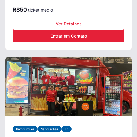
R$
50
ticket médio
Ver Detalhes
Entrar em Contato
Hambúrguer
Sanduíches
+
1