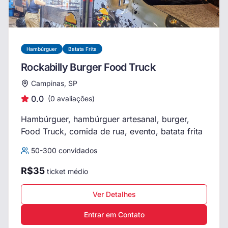
Hambúrguer
Batata Frita
Rockabilly Burger Food Truck
Campinas, SP
0.0
(
0
avaliações)
Hambúrguer, hambúrguer artesanal, burger,
Food Truck, comida de rua, evento, batata frita
50
-
300
convidados
R$
35
ticket médio
Ver Detalhes
Entrar em Contato