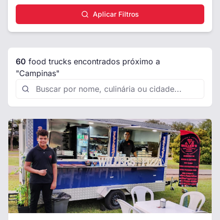
Aplicar Filtros
60
food truck
s
encontrado
s
próximo a
"Campinas"