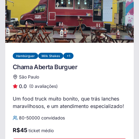
Hambúrguer
Milk Shakes
+
1
Chama Aberta Burguer
São Paulo
0.0
(
0
avaliações)
Um food truck muito bonito, que trás lanches
maravilhosos, e um atendimento especializado!
80
-
50000
convidados
R$
45
ticket médio