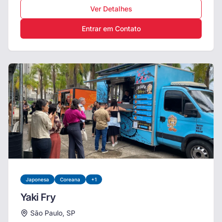
Ver Detalhes
Entrar em Contato
Japonesa
Coreana
+
1
Yaki Fry
São Paulo, SP