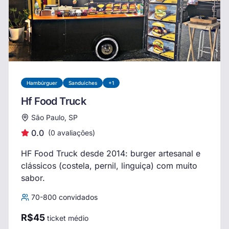
Hambúrguer
Sanduíches
+
1
Hf Food Truck
São Paulo, SP
0.0
(
0
avaliações)
HF Food Truck desde 2014: burger artesanal e
clássicos (costela, pernil, linguiça) com muito
sabor.
70
-
800
convidados
R$
45
ticket médio