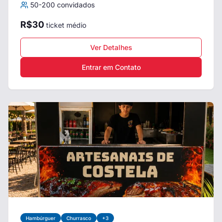
50
-
200
convidados
R$
30
ticket médio
Ver Detalhes
Entrar em Contato
Hambúrguer
Churrasco
+
3